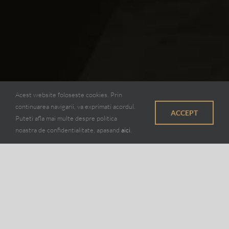
Acest website foloseste cookies. Prin
continuarea navigarii, va exprimati acordul.
ACCEPT
Puteti afla mai multe despre politica
noastra de confidentialitate, apasand
aici
.
INGRIJIRE BARBATEASCA