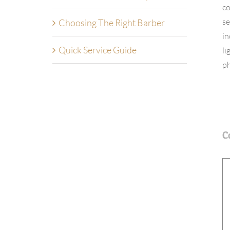
co
se
Choosing The Right Barber
in
Quick Service Guide
li
ph
C
C