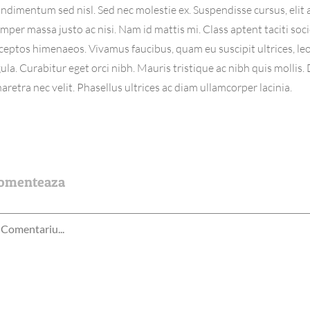
ndimentum sed nisl. Sed nec molestie ex. Suspendisse cursus, elit 
mper massa justo ac nisi. Nam id mattis mi. Class aptent taciti soc
ceptos himenaeos. Vivamus faucibus, quam eu suscipit ultrices, le
gula. Curabitur eget orci nibh. Mauris tristique ac nibh quis mollis.
aretra nec velit. Phasellus ultrices ac diam ullamcorper lacinia.
omenteaza
omment