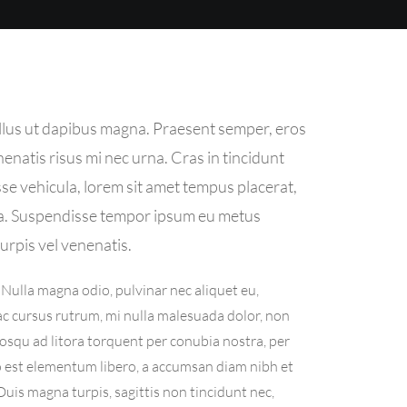
ellus ut dapibus magna. Praesent semper, eros
enatis risus mi nec urna. Cras in tincidunt
sse vehicula, lorem sit amet tempus placerat,
gula. Suspendisse tempor ipsum eu metus
urpis vel venenatis.
 Nulla magna odio, pulvinar nec aliquet eu,
ac cursus rutrum, mi nulla malesuada dolor, non
iosqu ad litora torquent per conubia nostra, per
o est elementum libero, a accumsan diam nibh et
 Duis magna turpis, sagittis non tincidunt nec,