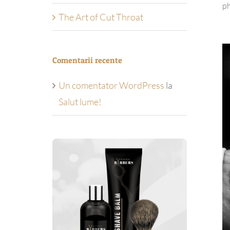
ph
The Art of Cut Throat
Comentarii recente
Un comentator WordPress
la
Salut lume!