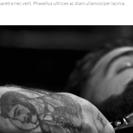
aretra nec velit. Phasellus ultrices ac diam ullamcorper lacinia.