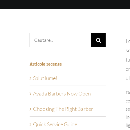
Cautare...
Lo
so
tu
Articole recente
er
ul
Salut lume!
Do
Avada Barbers Now Open
co
Choosing The Right Barber
se
in
Quick Service Guide
li