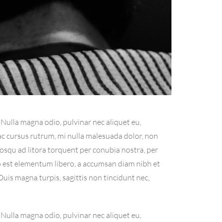
 Nulla magna odio, pulvinar nec aliquet eu,
ac cursus rutrum, mi nulla malesuada dolor, non
iosqu ad litora torquent per conubia nostra, per
o est elementum libero, a accumsan diam nibh et
 Duis magna turpis, sagittis non tincidunt nec,
 Nulla magna odio, pulvinar nec aliquet eu,