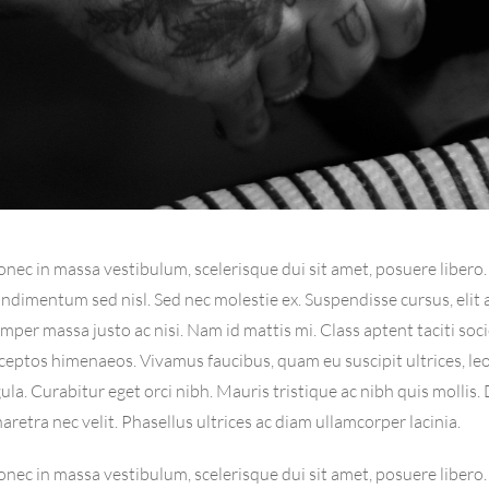
nec in massa vestibulum, scelerisque dui sit amet, posuere libero.
ndimentum sed nisl. Sed nec molestie ex. Suspendisse cursus, elit 
mper massa justo ac nisi. Nam id mattis mi. Class aptent taciti soc
ceptos himenaeos. Vivamus faucibus, quam eu suscipit ultrices, le
gula. Curabitur eget orci nibh. Mauris tristique ac nibh quis mollis.
aretra nec velit. Phasellus ultrices ac diam ullamcorper lacinia.
nec in massa vestibulum, scelerisque dui sit amet, posuere libero.