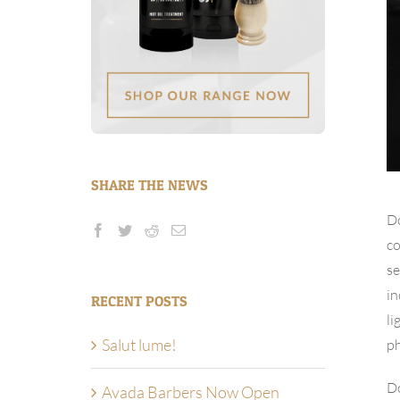
SHARE THE NEWS
Do
co
se
in
RECENT POSTS
li
Salut lume!
ph
Do
Avada Barbers Now Open