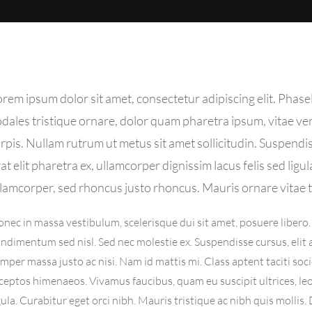
rem ipsum dolor sit amet, consectetur adipiscing elit. Phas
dales tristique ornare, dolor quam pharetra ipsum, vitae ven
rpis. Nullam rutrum ut metus sit amet sollicitudin. Suspendi
at elit pharetra ex, ullamcorper dignissim lacus felis sed li
lamcorper, sed rhoncus justo rhoncus. Mauris ornare vitae t
nec in massa vestibulum, scelerisque dui sit amet, posuere libero.
ndimentum sed nisl. Sed nec molestie ex. Suspendisse cursus, elit 
mper massa justo ac nisi. Nam id mattis mi. Class aptent taciti soc
ceptos himenaeos. Vivamus faucibus, quam eu suscipit ultrices, le
gula. Curabitur eget orci nibh. Mauris tristique ac nibh quis mollis.